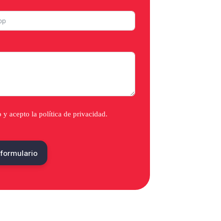
o y acepto la
política de privacidad
.
 formulario